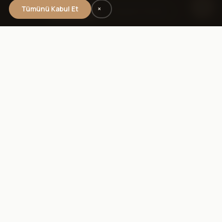
Tümünü Kabul Et
×
Teklif Al
Projeleri İncele
Ada Home
İÇ MIMARLIK
Türkiye genelinde premium iç mimari tasarım ve uygulama
hizmetleri. Konseptten teslime uçtan uca proje yönetimi.
SAYFALAR
Projeler
Hizmetler