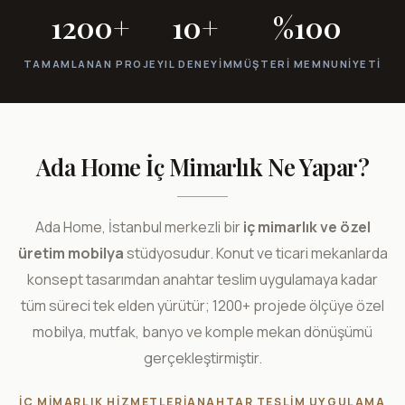
1200+
10+
%100
TAMAMLANAN PROJE
YIL DENEYIM
MÜŞTERI MEMNUNIYETI
Ada Home İç Mimarlık Ne Yapar?
Ada Home, İstanbul merkezli bir
iç mimarlık ve özel
üretim mobilya
stüdyosudur. Konut ve ticari mekanlarda
konsept tasarımdan anahtar teslim uygulamaya kadar
tüm süreci tek elden yürütür; 1200+ projede ölçüye özel
mobilya, mutfak, banyo ve komple mekan dönüşümü
gerçekleştirmiştir.
İÇ MIMARLIK HIZMETLERI
ANAHTAR TESLIM UYGULAMA