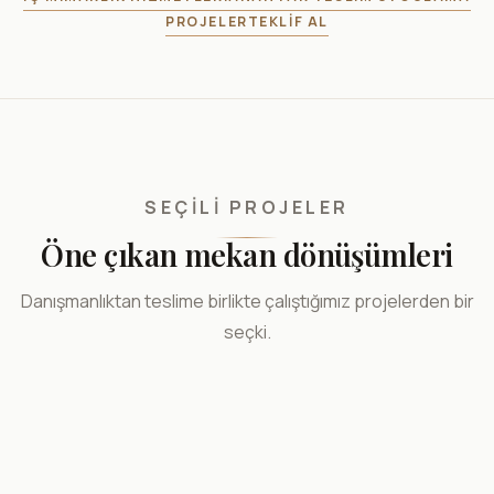
PROJELER
TEKLIF AL
SEÇILI PROJELER
Öne çıkan mekan dönüşümleri
Danışmanlıktan teslime birlikte çalıştığımız projelerden bir
seçki.
MUTFAK-BANYO
KONUT
Oksit Panelli Özel Üretim Mutfak — Duvara
TICARI
Bahçelievler Daire Projesi — Tasarımdan
Gömülen Tasarım
KONUT
Almanya'da Fushya Giyim Mağazası — Tasarım