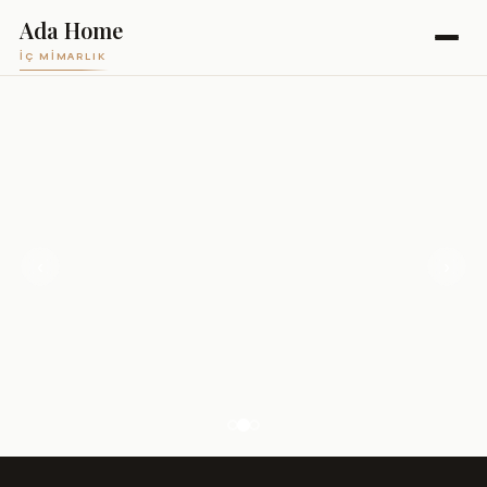
Ada Home
İÇ MIMARLIK
‹
›